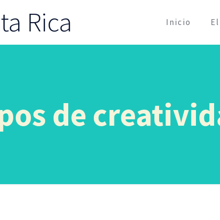
a Rica
Inicio
E
pos de creativi